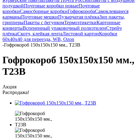
Курьерские пакеты
Пакеты Почта России
Пакеты с воздушной
подушкой
Почтовые коробки новые
Почтовые
коробки
Самосборные коробки
Гофрокороба
Самоклеящиеся
карманы
Почтовые мешки
Пузырчатая плёнка
Зип пакеты,
грипперы
Пакеты с бегунком
Термоэтикетки
Картонные
конверты
Вспененный упаковочный полиэтилен
Стрейч
плёнка
Скотч, клейкая лента
Листовой картон
Коробки
60х40х40 для переезда, WB, Ozon
-
Гофрокороб 150х150х150 мм., Т23В
Гофрокороб 150х150х150 мм.,
Т23В
Акция
Распродажа!