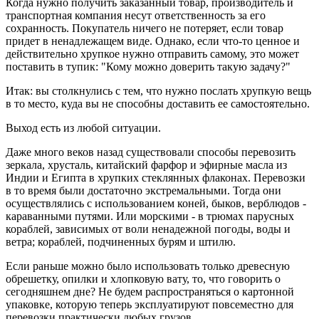
Когда нужно получить заказанный товар, производитель и
транспортная компания несут ответственность за его
сохранность. Покупатель ничего не потеряет, если товар
придет в ненадлежащем виде. Однако, если что-то ценное и
действительно хрупкое нужно отправить самому, это может
поставить в тупик: "Кому можно доверить такую задачу?"
Итак: вы столкнулись с тем, что нужно послать хрупкую вещь
в то место, куда вы не способны доставить ее самостоятельно.
Выход есть из любой ситуации.
Даже много веков назад существовали способы перевозить
зеркала, хрусталь, китайский фарфор и эфирные масла из
Индии и Египта в хрупких стеклянных флаконах. Перевозки
в то время были достаточно экстремальными. Тогда они
осуществлялись с использованием коней, быков, верблюдов -
караванными путями. Или морскими - в трюмах парусных
кораблей, зависимых от воли ненадежной погоды, воды и
ветра; кораблей, подчиненных бурям и штилю.
Если раньше можно было использовать только древесную
обрешетку, опилки и хлопковую вату, то, что говорить о
сегодняшнем дне? Не будем распространяться о картонной
упаковке, которую теперь эксплуатируют повсеместно для
перевозки практически любых грузов.