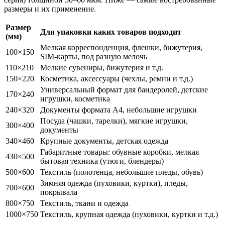
размеры и их применение.
Размер
Для упаковки каких товаров подходит
(мм)
Мелкая корреспонденция, флешки, бижутерия,
100×150
SIM-карты, под разную мелочь
110×210
Мелкие сувениры, бижутерия и т.д.
150×220
Косметика, аксессуары (чехлы, ремни и т.д.)
Универсальный формат для бандеролей, детские
170×240
игрушки, косметика
240×320
Документы формата А4, небольшие игрушки
Посуда (чашки, тарелки), мягкие игрушки,
300×400
документы
340×460
Крупные документы, детская одежда
Габаритные товары: обувные коробки, мелкая
430×500
бытовая техника (утюги, блендеры)
500×600
Текстиль (полотенца, небольшие пледы, обувь)
Зимняя одежда (пуховики, куртки), пледы,
700×600
покрывала
800×750
Текстиль, ткани и одежда
1000×750
Текстиль, крупная одежда (пуховики, куртки и т.д.)