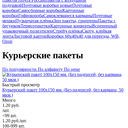
Пакеты Почта России
Пакеты с воздушной
подушкой
Почтовые коробки новые
Почтовые
коробки
Самосборные коробки
Картонные
коробки
Гофрокороба
Самоклеящиеся карманы
Почтовые
мешки
Пузырчатая плёнка
Зип пакеты, грипперы
Пакеты с
бегунком
Термоэтикетки
Картонные конверты
Вспененный
упаковочный полиэтилен
Стрейч плёнка
Скотч, клейкая
лента
Листовой картон
Коробки 60х40х40 для переезда, WB,
Ozon
Курьерские пакеты
По популярности
По алфавиту
По цене
Быстрый просмотр
Курьерский пакет 100х150 мм. (Без надписей, без кармана, 50
мкм.)
Много
1.20
руб.
/шт.
<99 шт.
1.20
руб.
/шт.
100-999 шт.