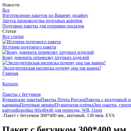
Новости
Все
Изготовление пакетов по Вашему дизайну
Запуск производства почтовых коробок
Почтовые пакеты для отправки посылок
Статьи
Все статьи
Истории почтового пакета
Кому доверить перевозку хрупких изделий
Экспедиторская расписка почему она так важна?
Главная
-
Каталог
-
Пакеты с бегунком
Курьерские пакеты
Пакеты Почта России
Пакеты с воздушной 
карманы
Почтовые мешки
Пузырчатая плёнка
Зип пакеты, грип
картон
Коробки 60х40х40 для переезда, WB, Ozon
-
Пакет с бегунком 300*400 мм., матовый, 130 мкм. EVA
Пакет с бегунком 300*400 мм.