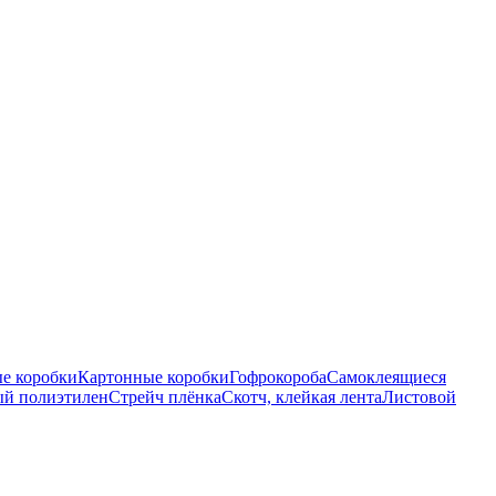
е коробки
Картонные коробки
Гофрокороба
Самоклеящиеся
ый полиэтилен
Стрейч плёнка
Скотч, клейкая лента
Листовой