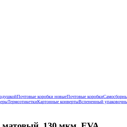
подушкой
Почтовые коробки новые
Почтовые коробки
Самосборны
перы
Термоэтикетки
Картонные конверты
Вспененный упаковочн
, матовый, 130 мкм. EVA