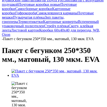
Курьерские пакеты
Пакеты Почта России
Пакеты с воздушной
подушкой
Почтовые коробки новые
Почтовые
коробки
Самосборные коробки
Картонные
коробки
Гофрокороба
Самоклеящиеся карманы
Почтовые
мешки
Пузырчатая плёнка
Зип пакеты,
грипперы
Термоэтикетки
Картонные конверты
Вспененный
упаковочный полиэтилен
Стрейч плёнка
Скотч, клейкая
лента
Листовой картон
Коробки 60х40х40 для переезда, WB,
Ozon
-
Пакет с бегунком 250*350 мм., матовый, 130 мкм. EVA
Пакет с бегунком 250*350
мм., матовый, 130 мкм. EVA