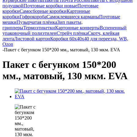
Курьерские пакеты
Пакеты Почта России
Пакеты с воздушной
подушкой
Почтовые коробки новые
Почтовые
коробки
Самосборные коробки
Картонные
коробки
Гофрокороба
Самоклеящиеся карманы
Почтовые
мешки
Пузырчатая плёнка
Зип пакеты,
грипперы
Термоэтикетки
Картонные конверты
Вспененный
упаковочный полиэтилен
Стрейч плёнка
Скотч, клейкая
лента
Листовой картон
Коробки 60х40х40 для переезда, WB,
Ozon
-
Пакет с бегунком 150*200 мм., матовый, 130 мкм. EVA
Пакет с бегунком 150*200
мм., матовый, 130 мкм. EVA